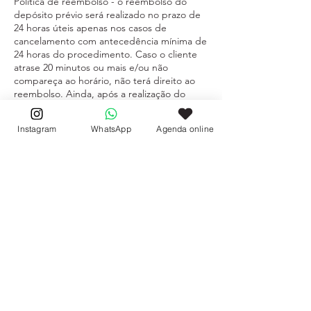
Política de reembolso - o reembolso do
depósito prévio será realizado no prazo de
24 horas úteis apenas nos casos de
cancelamento com antecedência mínima de
24 horas do procedimento. Caso o cliente
atrase 20 minutos ou mais e/ou não
compareça ao horário, não terá direito ao
reembolso. Ainda, após a realização do
procedimento, o cliente não poderá solicitar
o reembolso do valor pago. Entretanto,
Instagram
WhatsApp
Agenda online
caso a equipe tenha cometido algum erro,
nos disponibilizamos em oferecer um
reparo.
Política de atrasos – (i) caso o cliente atrase
10 minutos ou mais não realizamos os
serviços adicionais como esmaltação,
cutilagem ou decoração; (ii) caso o cliente
atrase 20 minutos ou mais, não será possível
realizar o atendimento e o crédito não será
reembolsado. Entendemos que imprevistos
acontecem, porém ao deixar de
comparecer ou cancelar com pouca
antecedência compromete o atendimento e
a agenda sendo assim poderão ter o