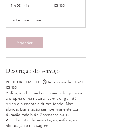
Reais
1 h 20 min
1
R$ 153
brasileiros
2
0
La Femme Unhas
m
i
n
Agendar
Descrição do serviço
PEDICURE EM GEL. ⏱ Tempo médio: 1h20
R$ 153
Aplicação de uma fina camada de gel sobre
a própria unha natural, sem alongar, dá
brilho e aumenta a durabilidade. Não
alonga. Esmaltação semipermanente com
duração média de 2 semanas ou +.
✔ Inclui cutícula, esmaltação, esfoliação,
hidratação e massagem.